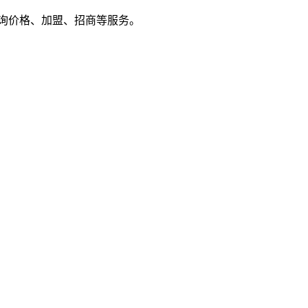
户来电咨询价格、加盟、招商等服务。