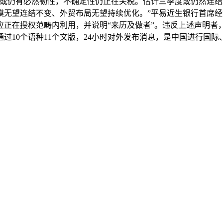
口或仍有必然韧性，不确定性仍正在关税。估计三季度或仍然连结
无望连结不变、外贸布局无望持续优化。”平易近生银行首席经济
应正在授权范畴内利用，并说明“来历及做者”。违反上述声明者
过10个语种11个文版，24小时对外发布消息，是中国进行国际