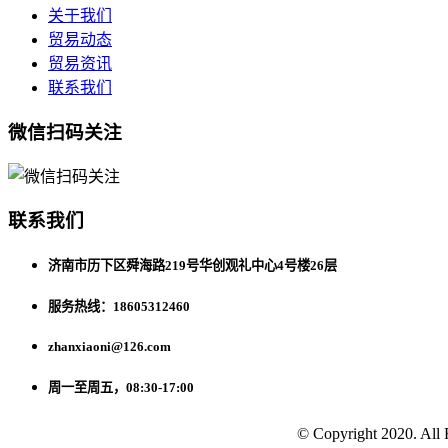
关于我们
贸易动态
贸易资讯
联系我们
微信扫码关注
联系我们
济南市历下区舜海路219号华创观礼中心4号楼26层
服务热线：18605312460
zhanxiaoni@126.com
周一至周五，08:30-17:00
© Copyright 2020. All