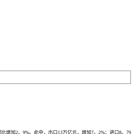
加2。9%。此中，出口13万亿元，增加7。2%；进口8。79