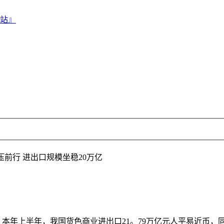
前行 进出口规模坐稳20万亿
年上半年，我国货色商业进出口21。79万亿元人平易近币，同比增