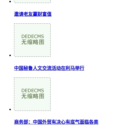
邀请老友赢财富值
中国秘鲁人文交流活动在利马举行
商务部：中国外贸有决心有底气面临各类