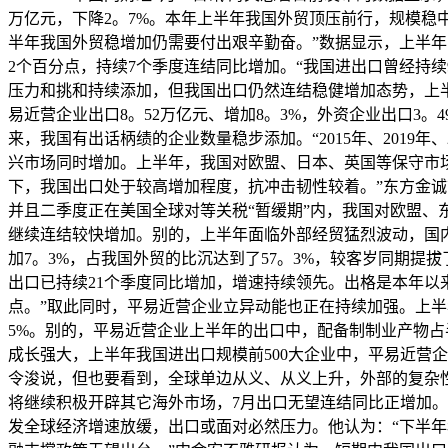
万亿元，下降2。7%。本年上半年我国外贸顶压前行，规模稳
半年我国外贸稳增加仍需要付出艰辛勤奋。”数据显示，上半年
2个百分点，持续7个季度连结同比增加。“我国进出口曾经持续
压力和挑和持续添加，但我国出口仍然连结稳健增加态势，上半
易近营企业出口8。52万亿元、增加8。3%，外资企业出口3。
来，我国有出话柄绩的企业数量稳步添加。“2015年、2019年
兴市场同时增加。上半年，我国对欧盟、日本、英国等保守市
下，我国出口处于较高增加程度，抗冲击韧性较着。”东方金诚
并且二季度正在美国全球对等关税“暂缓期”内，我国对欧盟、
继续连结较快增加。别的，上半年面临外部经贸猛烈波动，国内
加7。3%，占我国外贸的比沉达到了57。3%，较客岁同期
出口已持续21个季度同比增加，增速持续领先。出格是本年以
点。”取此同时，平易近营企业立异动能也正在持续加强。上半
5%。别的，平易近营企业上半年的出口中，配备制制业产物
成长强大，上半年我国进出口规模前500大企业中，平易近营企
令浚说，但也要看到，全球单边从义、从义上升，外部的复杂性
将继续积极开辟其它海外市场，7月出口无望连结同比正增加。
发全球经济增速放缓，出口或面对必然压力。他认为：“下半