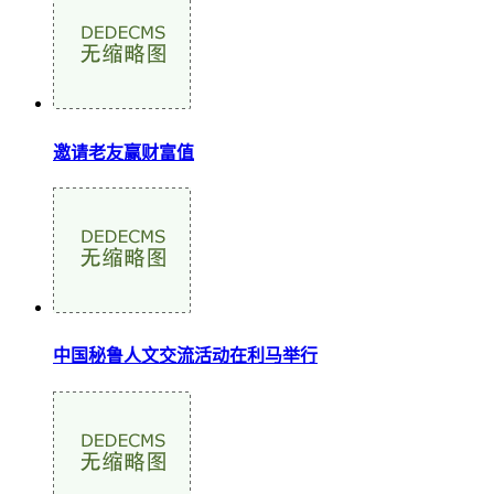
邀请老友赢财富值
中国秘鲁人文交流活动在利马举行