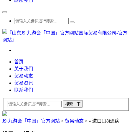
联系我们
首页
关于我们
贸易动态
贸易资讯
联系我们
J9·九游会「中国」官方网站
>
贸易动态
>
»
进口118i通病