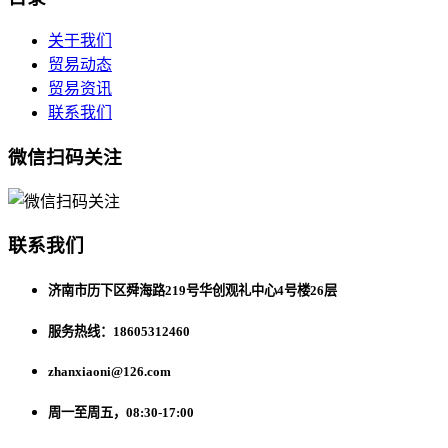
关于我们
贸易动态
贸易资讯
联系我们
微信扫码关注
联系我们
济南市历下区舜海路219号华创观礼中心4号楼26层
服务热线：18605312460
zhanxiaoni@126.com
周一至周五，08:30-17:00