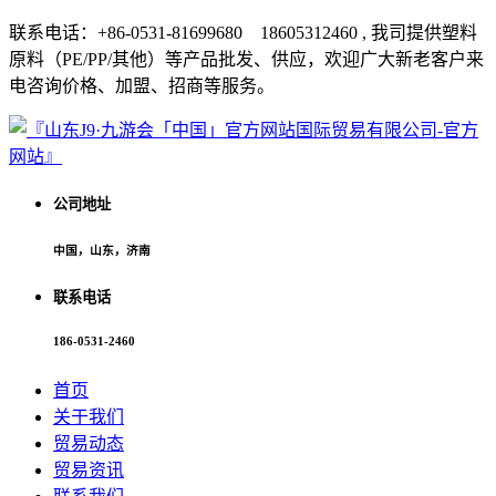
联系电话：+86-0531-81699680 18605312460 , 我司提供塑料
原料（PE/PP/其他）等产品批发、供应，欢迎广大新老客户来
电咨询价格、加盟、招商等服务。
公司地址
中国，山东，济南
联系电话
186-0531-2460
首页
关于我们
贸易动态
贸易资讯