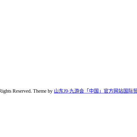
 Rights Reserved. Theme by
山东J9·九游会「中国」官方网站国际