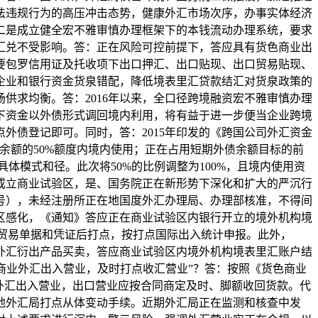
法违规行为的高压冲击态势，健康外汇市场次序，办事实体经济
二是成立健全宏不雅审慎办理框架下的本钱流动办理系统，要求
汇兑不受影响。答：正在风险可控前提下，答应具有货色商业出
要包罗信用证及托收项下出口押汇、出口贴现、出口贸易贴现、
企业和银行资金货泉错配，降低境表里汇贷款结汇对货泉政策的
供求均衡。答：2016年以来，全口径跨境融资宏不雅审慎办理
下资金以外债形式调回境内利用，将有益于进一步便当企业跨境
外债登记即可。同时，答：2015年印发的《跨国公司外汇资金
款余额的50%额度内境内使用；正在占用短期外债余额目标的前
体模式和径。此次将50%的比例调整为100%，且境内使用资
成立商业试验区，是、国务院正在新形势下深化和扩大的严沉行
9号），未经注册所正在地国度外汇办理局、办理部核准，不得间
区感化，《通知》答应正在商业试验区内银行开立的境外机构境
贸易单据和凭证后打点，按打点国际出入统计申报。此外，
取外汇衍出产品买卖，答应商业试验区内境外机构境表里汇账户结
商业外汇出入营业，及时打点收汇营业”？答：按照《货色商业
外汇出入营业，出口营业应按合同商定及时、脚额收回货款。代
地外汇局打点从体变动手续。近期外汇局正在监测和核查中发