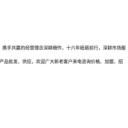
务实，携手共赢的经营理念深耕细作，十六年砥砺前行，深耕市场服
PP/其他）等产品批发、供应，欢迎广大新老客户来电咨询价格、加盟、招