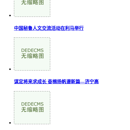
中国秘鲁人文交流活动在利马举行
谋定将来求成长 奋楫扬帆谱新篇—济宁高