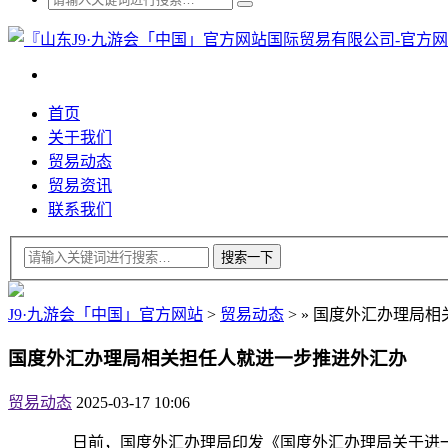
首页
关于我们
贸易动态
贸易资讯
联系我们
J9·九游会「中国」官方网站
>
贸易动态
>
»
国度外汇办理局相
国度外汇办理局相关担任人就进一步推进外汇办
贸易动态
2025-03-17 10:06
日前，国度外汇办理局印发《国度外汇办理局关于进一步