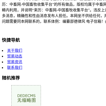
历：中畜网-中国畜牧收集平台”的所有做品，版权均属于中畜
畴内利用，并说明“来历：中畜网-中国畜牧收集平台”。违反
多消息，精确性和性由消息发布人担任。本网坐不供给任何，
问题需要同本网联系的，联系体例：编纂部德律风 电子信箱！(
快捷导航
关于我们
贸易动态
贸易资讯
联系我们
随机推荐