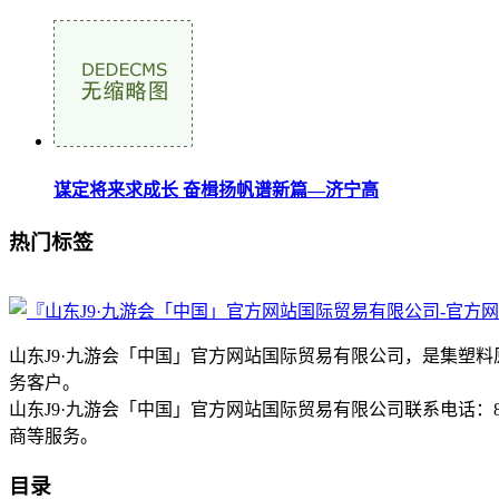
谋定将来求成长 奋楫扬帆谱新篇—济宁高
热门标签
山东J9·九游会「中国」官方网站国际贸易有限公司，是集塑料
务客户。
山东J9·九游会「中国」官方网站国际贸易有限公司联系电话：86-05
商等服务。
目录