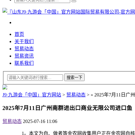
首页
关于我们
贸易动态
贸易资讯
联系我们
J9·九游会「中国」官方网站
>
贸易动态
>
»
2025年7月11
2025年7月11日广州南群进出口商业无限公司进口鱼
贸易动态
2025-07-16 11:06
1。本文为自、做者等金农网收集用户正在金农网自核心