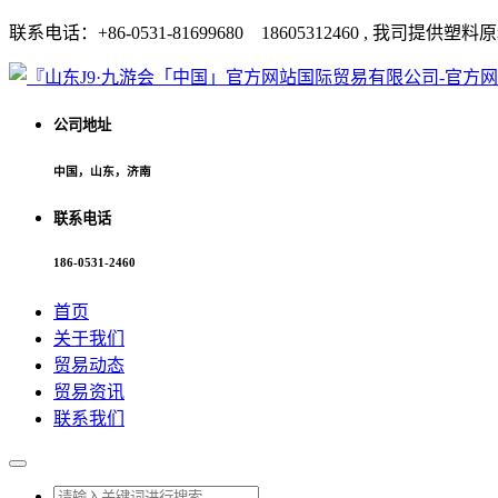
联系电话：+86-0531-81699680 18605312460 
公司地址
中国，山东，济南
联系电话
186-0531-2460
首页
关于我们
贸易动态
贸易资讯
联系我们