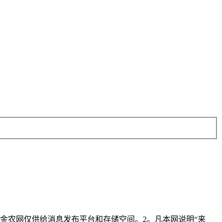
农网仅供给消息发布平台和存储空间。2。凡本网说明“来